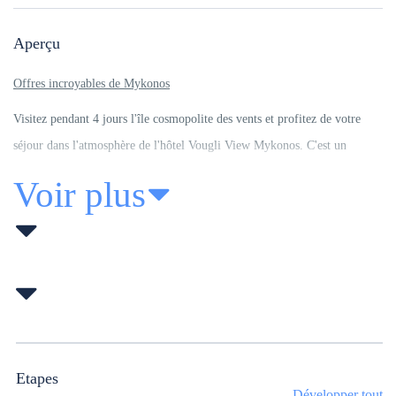
Aperçu
Offres incroyables de Mykonos
Visitez pendant 4 jours l'île cosmopolite des vents et profitez de votre
séjour dans l'atmosphère de l'hôtel Vougli View Mykonos. C'est un
hébergement populaire dans un endroit magique : à seulement 1 km de la
Voir plus
Petite Venise et du vieux port de Mykonos. Il n'est pas loin de la route
principale, tandis que l'aéroport est accessible, à moins d'un kilomètre. La
destination est particulièrement appréciée des jeunes et des couples, qui
allient détente hôtelière, tourisme et vie nocturne sur l'île.
Les installations gratuites de Vougli View comprennent le wifi et un
parking. Les animaux sont acceptés et l'environnement est accueillant et
chaleureux. Son architecture est traditionnelle et les couloirs pavés et les
Etapes
terrasses surplombant le bleu et les couchers de soleil romantiques
Développer tout