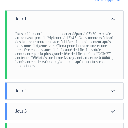
compensent même les voyageurs les plus exigeants. Les chambres sont
belles, avec des carreaux et des marbres et décorées avec des touches
Jour 1
locales. Bien équipé, avec articles de toilette, écrans plats et service de
ménage. A quelques minutes de l'hôtel se trouvent les célèbres moulins à
Rassemblement le matin au port et départ à 07h30. Arrivée
au nouveau port de Mykonos à 12h45. Nous montons à bord
vent de Mykonos, qui valent le détour pendant votre séjour.
des bus pour notre transfert à l'hôtel. Immédiatement après,
nous nous dirigeons vers Chora pour la nourriture et une
première connaissance de la beauté de l'île. La soirée
commence par la plus grande fête de l'île au club "DOME"
ancienne Célébrités sur la rue Matogianni au centre à 00h01,
l'ambiance et le rythme mykonien jusqu'au matin seront
inoubliables.
Jour 2
Le moment que nous attendions tous est arrivé. Préparez-
vous pour la plus grande fête sur la plage au célèbre Super
Paradise. Profitez de vos bouteilles à un prix privilégié que
Jour 3
nous avons sécurisé pour vous en concertation avec les
dirigeants. La fête se termine à 20h30 (vous pouvez revenir
par le dernier bateau sinon en taxi ou en van). Détendez-vous
A midi, nous répétons la virée d'hier. Notre rendez-vous
et préparez-vous pour la nuit qui suit une nuit d'évasion
aujourd'hui à 14h30 sur le KTEL ou avec les coachs en