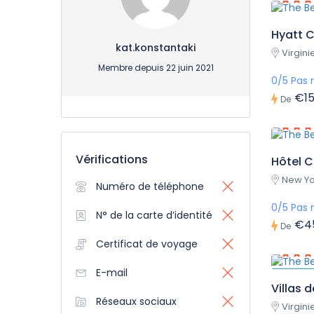
Hyatt C
kat.konstantaki
Virgini
Membre depuis 22 juin 2021
0/5 Pas 
€15
De
Vérifications
Hôtel C
New Yor
Numéro de téléphone
0/5 Pas 
N° de la carte d’identité
€4
De
Certificat de voyage
E-mail
Mis en 
Villas 
Réseaux sociaux
Virgini