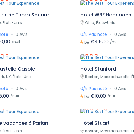
entric Times Square
Hôtel WBF Hommachi
e, États-Unis
Ohio, États-Unis
noté
0 Avis
0/5 Pas noté
0 Avis
0,00
€315,00
/nuit
/nuit
De
Mis en exergue
astello Casole
Hôtel Stanford
k, NY, États-Unis
Boston, Massachusetts, É
noté
0 Avis
0/5 Pas noté
0 Avis
5,00
€10,00
/nuit
/nuit
De
exergue
de vacances à Parian
Hôtel Stuart
e, États-Unis
Boston, Massachusetts, É