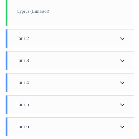
Cyprus (Limassol)
Jour 2
Rhodes
Jour 3
Kusadası
Jour 4
Arrival Time - 07:00 & Departure Time - 17:00 from
Athens (Lavrion)
Jour 5
At Sea
Jour 6
Cairo (Port Said)