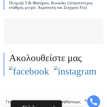
Πετμεζά 3 & Φαλήρου, Κουκάκι (πλησιέστερος
σταθμός μετρό: Ακρόπολη και Συγγρού Fix)
Ακολουθείστε μας
Γεια! Πώς μπορούμε να σας βοηθήσουμε;
Dream Life Travel © All rights reserved. MITE 0206Ε0000447800.