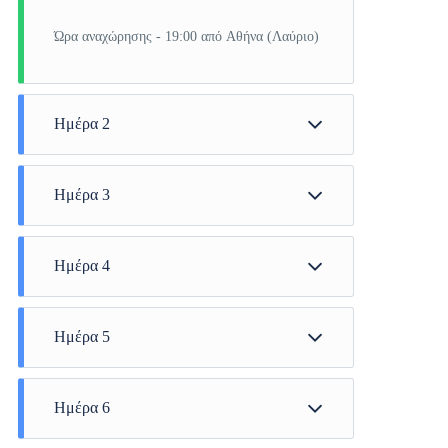
Ώρα αναχώρησης - 19:00 από Αθήνα (Λαύριο)
Ημέρα 2
Κουσάντασι
Ημέρα 3
Ρόδος
Ημέρα 4
Κρήτη (Άγιος Νικόλαος)
Ημέρα 5
Θήρα
Ημέρα 6
Σαντορίνη & Μήλος & Μύκονος