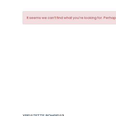
It seems we can’t find what you’re looking for. Perha
ΧΡΕΙΑΖΕΣΤΕ ΒΟΗΘΕΙΑ?