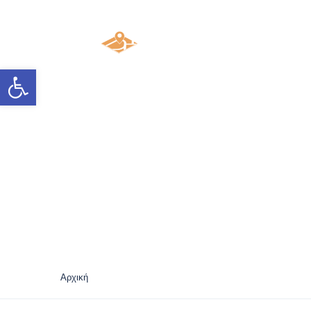
ΑΡΧΙΚΉ
Ανοίξτε τη γραμμή εργαλείων
Room facilities:
Ζεστ
Αρχική